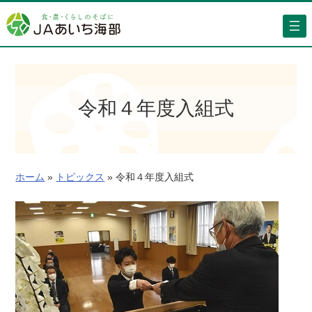
内
容
を
ス
キ
ッ
令和４年度入組式
プ
ホーム
»
トピックス
»
令和４年度入組式