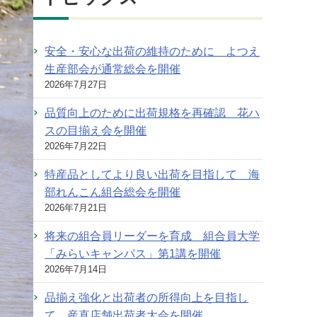
安全・安心な出荷の維持のために よつえ
生産部会が通常総会を開催
2026年7月27日
品質向上のために出荷規格を再確認 花ハ
スの目揃え会を開催
2026年7月22日
特産品としてより良い出荷を目指して 海
部れんこん組合総会を開催
2026年7月21日
将来の組合員リーダーを育成 組合員大学
「みらいキャンパス」第1講を開催
2026年7月14日
品揃え強化と出荷者の所得向上を目指し
て 産直店舗出荷者大会を開催