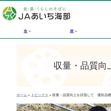
内
容
を
ス
キ
食
農
ッ
プ
収量・品質向
ホーム
»
トピックス
»
収量・品質向上を目指して 優良品種