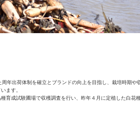
た周年出荷体制を確立とブランドの向上を目指し、栽培時期や
ています。
種育成試験圃場で収穫調査を行い、昨年４月に定植した白花