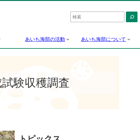
検
索
あいち海部の活動
あいち海部について
成試験収穫調査
トピックス