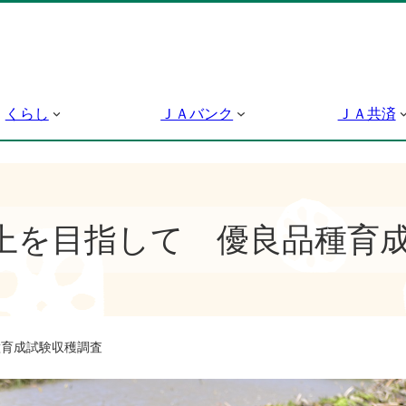
くらし
ＪＡバンク
ＪＡ共済
上を目指して 優良品種育
育成試験収穫調査