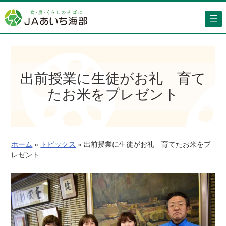
内
容
を
ス
キ
ッ
出前授業に生徒がお礼 育て
プ
たお米をプレゼント
ホーム
»
トピックス
»
出前授業に生徒がお礼 育てたお米をプ
レゼント