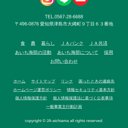
TEL.0567-28-6688
〒496-0876 愛知県津島市大縄町９丁目６３番地
食
農
暮らし
ＪＡバンク
ＪＡ共済
あいち海部の活動
あいち海部について
採用
お問い合わせ
ホーム
サイトマップ
リンク
困ったときの連絡先
ホームページ運営ポリシー
情報セキュリティ基本方針
個人情報保護方針
個人情報保護法に基づく公表事項
一般事業主行動計画
copyright © JA-aichiama all rights reserved.