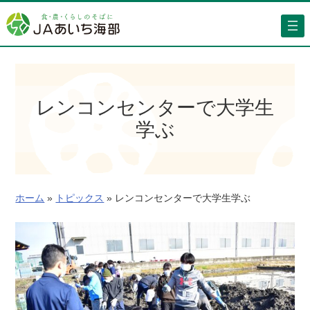
内
容
を
ス
キ
ッ
レンコンセンターで大学生
プ
学ぶ
ホーム
»
トピックス
»
レンコンセンターで大学生学ぶ