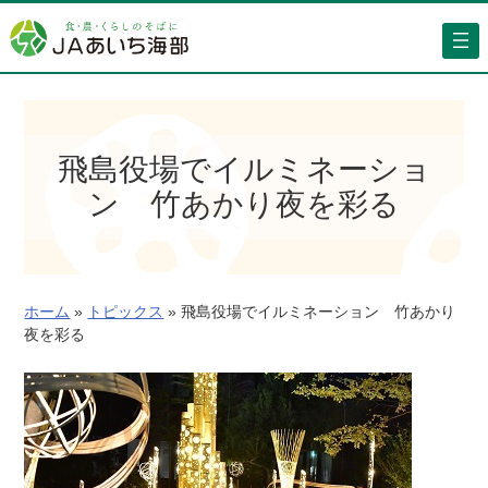
内
容
を
ス
キ
ッ
飛島役場でイルミネーショ
プ
ン 竹あかり夜を彩る
ホーム
»
トピックス
»
飛島役場でイルミネーション 竹あかり
夜を彩る