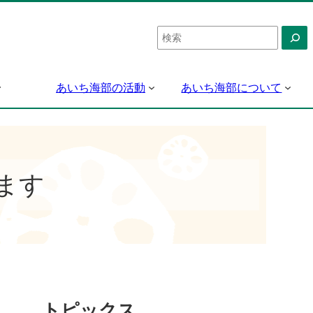
検
索
あいち海部の活動
あいち海部について
ます
トピックス