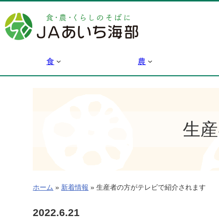
内
容
を
ス
キ
食
農
ッ
プ
生産
ホーム
»
新着情報
»
生産者の方がテレビで紹介されます
2022.6.21