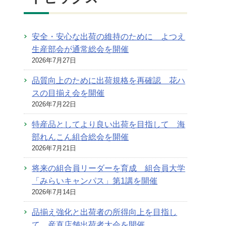
安全・安心な出荷の維持のために よつえ
生産部会が通常総会を開催
2026年7月27日
品質向上のために出荷規格を再確認 花ハ
スの目揃え会を開催
2026年7月22日
特産品としてより良い出荷を目指して 海
部れんこん組合総会を開催
2026年7月21日
将来の組合員リーダーを育成 組合員大学
「みらいキャンパス」第1講を開催
2026年7月14日
品揃え強化と出荷者の所得向上を目指し
て 産直店舗出荷者大会を開催