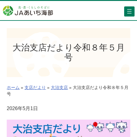
内
容
を
ス
キ
ッ
大治支店だより令和８年５月
プ
号
ホーム
»
支店だより
»
大治支店
»
大治支店だより令和８年５月
号
2026年5月1日