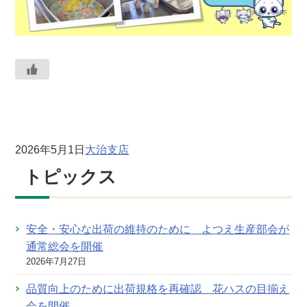
2026年5月1日
大治支店
トピックス
安全・安心な出荷の維持のために よつえ生産部会が
通常総会を開催
2026年7月27日
品質向上のために出荷規格を再確認 花ハスの目揃え
会を開催