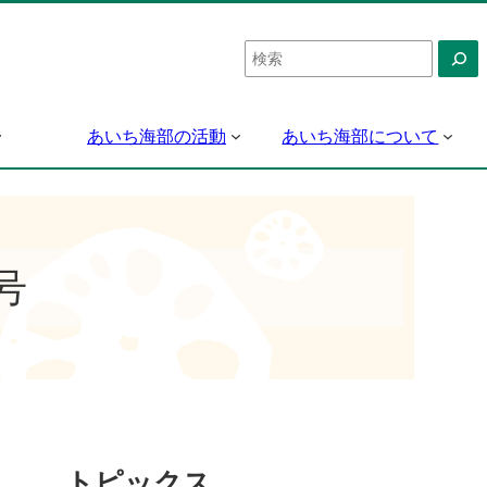
検
索
あいち海部の活動
あいち海部について
号
トピックス