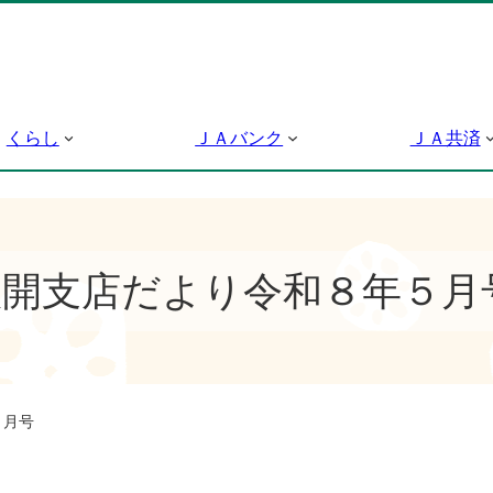
くらし
ＪＡバンク
ＪＡ共済
八開支店だより令和８年５月
５月号