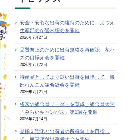
安全・安心な出荷の維持のために よつえ
生産部会が通常総会を開催
2026年7月27日
品質向上のために出荷規格を再確認 花ハ
スの目揃え会を開催
2026年7月22日
特産品としてより良い出荷を目指して 海
部れんこん組合総会を開催
2026年7月21日
将来の組合員リーダーを育成 組合員大学
「みらいキャンパス」第1講を開催
2026年7月14日
品揃え強化と出荷者の所得向上を目指し
て 産直店舗出荷者大会を開催