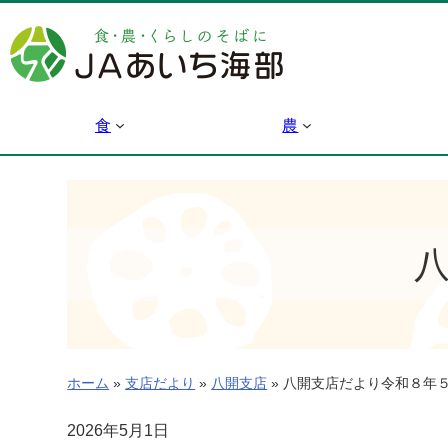
内
容
を
ス
キ
食
農
ッ
プ
ホーム
»
支店だより
»
八開支店
»
八開支店だより令和８年
2026年5月1日