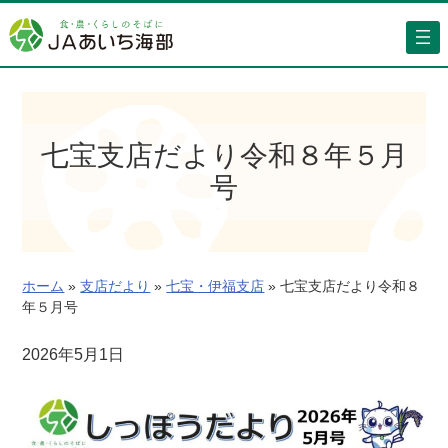
内
容
を
ス
キ
ッ
七宝支店だより令和８年５月
プ
号
ホーム
»
支店だより
»
七宝・伊福支店
»
七宝支店だより令和８
年５月号
2026年5月1日