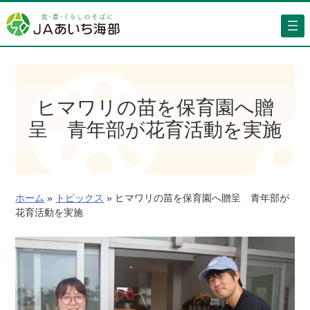
内
容
を
ス
キ
ッ
ヒマワリの苗を保育園へ贈
プ
呈 青年部が花育活動を実施
ホーム
»
トピックス
»
ヒマワリの苗を保育園へ贈呈 青年部が
花育活動を実施