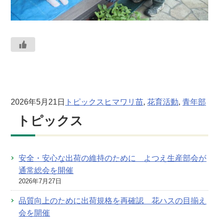
2026年5月21日
トピックス
ヒマワリ苗
, 
花育活動
, 
青年部
トピックス
安全・安心な出荷の維持のために よつえ生産部会が
通常総会を開催
2026年7月27日
品質向上のために出荷規格を再確認 花ハスの目揃え
会を開催