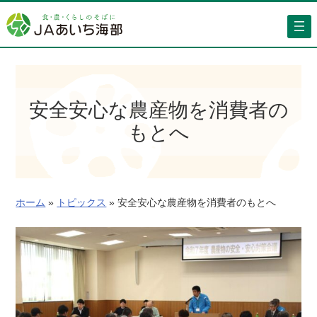
内
容
を
ス
キ
ッ
安全安心な農産物を消費者の
プ
もとへ
ホーム
»
トピックス
»
安全安心な農産物を消費者のもとへ