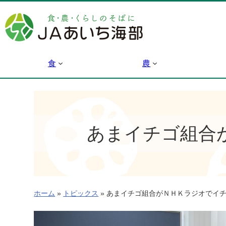
内
容
を
ス
キ
食
農
ッ
プ
あまイチゴ組合
ホーム
»
トピックス
»
あまイチゴ組合がＮＨＫラジオでイチ