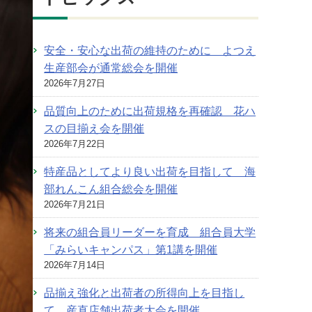
安全・安心な出荷の維持のために よつえ
生産部会が通常総会を開催
2026年7月27日
品質向上のために出荷規格を再確認 花ハ
スの目揃え会を開催
2026年7月22日
特産品としてより良い出荷を目指して 海
部れんこん組合総会を開催
2026年7月21日
将来の組合員リーダーを育成 組合員大学
「みらいキャンパス」第1講を開催
2026年7月14日
品揃え強化と出荷者の所得向上を目指し
て 産直店舗出荷者大会を開催