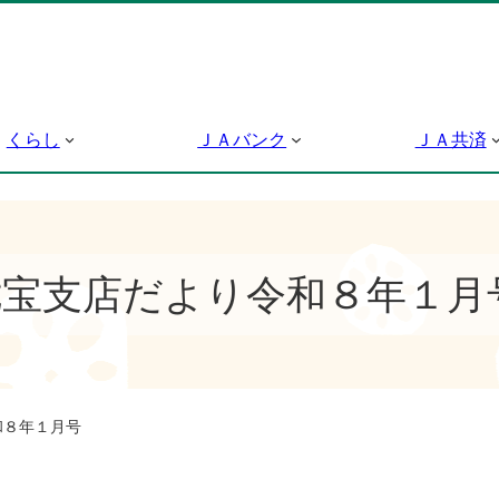
くらし
ＪＡバンク
ＪＡ共済
七宝支店だより令和８年１月
和８年１月号