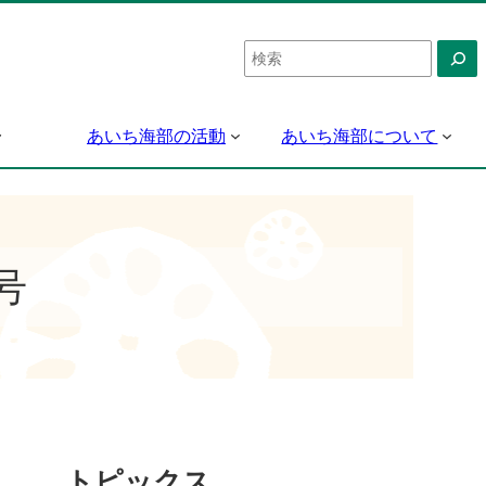
検
索
あいち海部の活動
あいち海部について
号
トピックス