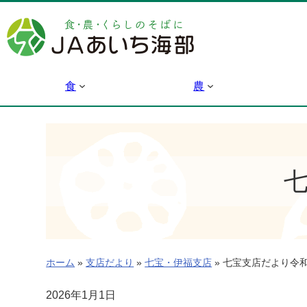
内
容
を
ス
キ
食
農
ッ
プ
ホーム
»
支店だより
»
七宝・伊福支店
»
七宝支店だより令
2026年1月1日