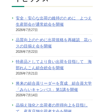
安全・安心な出荷の維持のために よつえ
生産部会が通常総会を開催
2026年7月27日
品質向上のために出荷規格を再確認 花ハ
スの目揃え会を開催
2026年7月22日
特産品としてより良い出荷を目指して 海
部れんこん組合総会を開催
2026年7月21日
将来の組合員リーダーを育成 組合員大学
「みらいキャンパス」第1講を開催
2026年7月14日
品揃え強化と出荷者の所得向上を目指し
て 産直店舗出荷者大会を開催