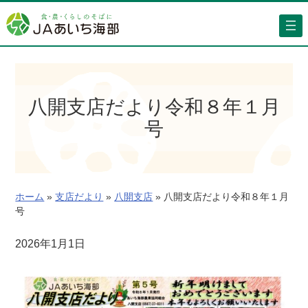
内
容
を
ス
キ
ッ
八開支店だより令和８年１月
プ
号
ホーム
»
支店だより
»
八開支店
»
八開支店だより令和８年１月
号
2026年1月1日