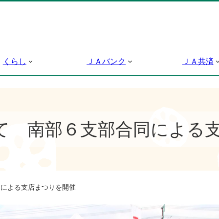
くらし
ＪＡバンク
ＪＡ共済
て 南部６支部合同による
同による支店まつりを開催