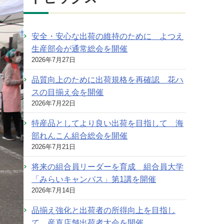
安全・安心な出荷の維持のために よつえ
生産部会が通常総会を開催
2026年7月27日
品質向上のために出荷規格を再確認 花ハ
スの目揃え会を開催
2026年7月22日
特産品としてより良い出荷を目指して 海
部れんこん組合総会を開催
2026年7月21日
将来の組合員リーダーを育成 組合員大学
「みらいキャンパス」第1講を開催
2026年7月14日
品揃え強化と出荷者の所得向上を目指し
て 産直店舗出荷者大会を開催