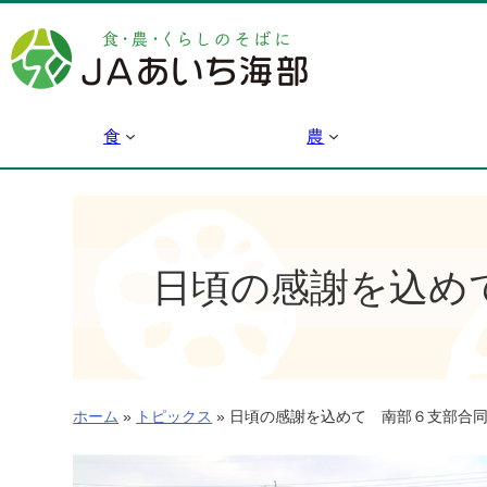
内
容
を
ス
キ
食
農
ッ
プ
日頃の感謝を込め
ホーム
»
トピックス
»
日頃の感謝を込めて 南部６支部合