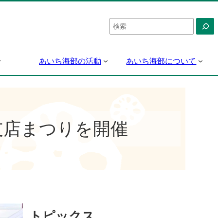
検
索
あいち海部の活動
あいち海部について
支店まつりを開催
トピックス