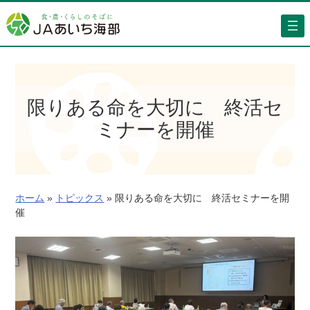
内
容
を
ス
キ
ッ
限りある命を大切に 終活セ
プ
ミナーを開催
ホーム
»
トピックス
»
限りある命を大切に 終活セミナーを開
催