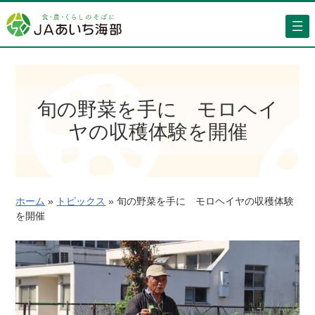
内
容
を
ス
キ
ッ
旬の野菜を手に モロヘイ
プ
ヤの収穫体験を開催
ホーム
»
トピックス
»
旬の野菜を手に モロヘイヤの収穫体験
を開催