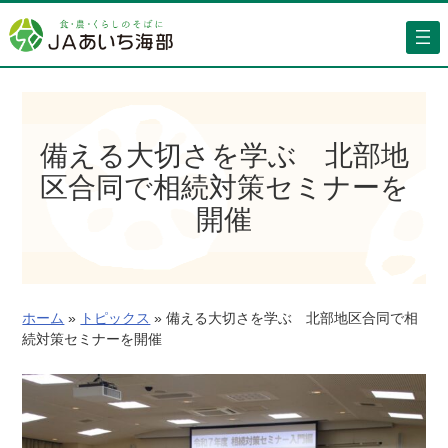
内
容
を
ス
キ
ッ
備える大切さを学ぶ 北部地
プ
区合同で相続対策セミナーを
開催
ホーム
»
トピックス
»
備える大切さを学ぶ 北部地区合同で相
続対策セミナーを開催