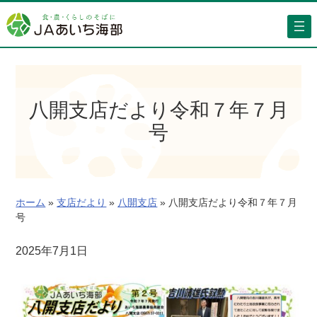
内
容
を
ス
キ
ッ
八開支店だより令和７年７月
プ
号
ホーム
»
支店だより
»
八開支店
»
八開支店だより令和７年７月
号
2025年7月1日