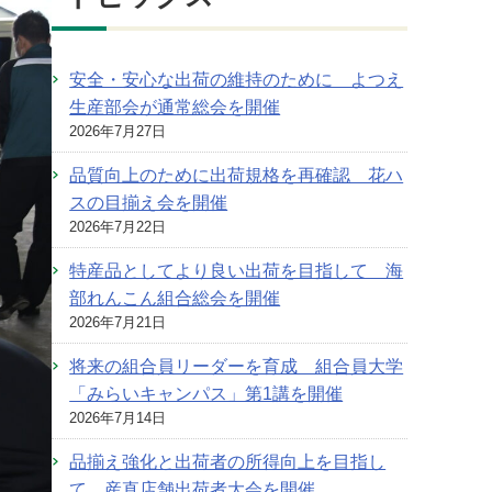
安全・安心な出荷の維持のために よつえ
生産部会が通常総会を開催
2026年7月27日
品質向上のために出荷規格を再確認 花ハ
スの目揃え会を開催
2026年7月22日
特産品としてより良い出荷を目指して 海
部れんこん組合総会を開催
2026年7月21日
将来の組合員リーダーを育成 組合員大学
「みらいキャンパス」第1講を開催
2026年7月14日
品揃え強化と出荷者の所得向上を目指し
て 産直店舗出荷者大会を開催