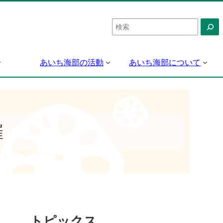
検
索
あいち海部の活動
あいち海部について
催
トピックス