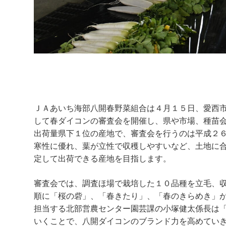
ＪＡあいち海部八開春野菜組合は４月１５日、愛西
して春ダイコンの審査会を開催し、県や市場、種苗
出荷量県下１位の産地で、審査会を行うのは平成２
寒性に優れ、葉が立性で収穫しやすいなど、土地に
定して出荷できる産地を目指します。
審査会では、調査ほ場で栽培した１０品種を立毛、
順に「桜の砦」、「春きたり」、「春のきらめき」
担当する北部営農センター園芸課の小塚健太係長は
いくことで、八開ダイコンのブランド力を高めてい