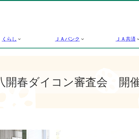
くらし
ＪＡバンク
ＪＡ共済
八開春ダイコン審査会 開