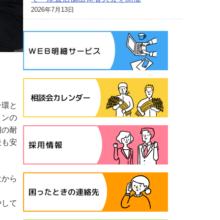
2026年7月13日
一環と
コンの
期の耐
後も安
位から
やして