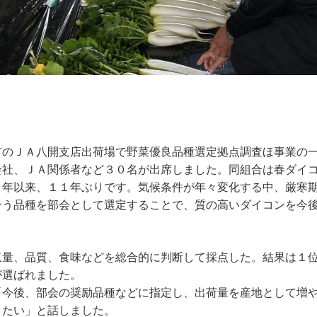
市のＪＡ八開支店出荷場で野菜優良品種選定拠点調査ほ事業の
会社、ＪＡ関係者など３０名が出席しました。同組合は春ダイ
６年以来、１１年ぶりです。気候条件が年々変化する中、厳寒
合う品種を部会として選定することで、質の高いダイコンを今
収量、品質、食味などを総合的に判断して採点した。結果は１
が選ばれました。
「今後、部会の奨励品種などに指定し、出荷量を産地として増
きたい」と話しました。