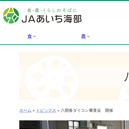
内
容
を
ス
キ
食
農
ッ
プ
ホーム
»
トピックス
»
八開春ダイコン審査会 開催