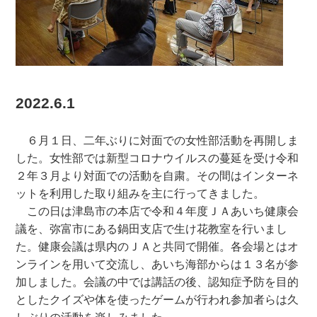
2022.6.1
６月１日、二年ぶりに対面での女性部活動を再開しま
した。女性部では新型コロナウイルスの蔓延を受け令和
２年３月より対面での活動を自粛。その間はインターネ
ットを利用した取り組みを主に行ってきました。
この日は津島市の本店で令和４年度ＪＡあいち健康会
議を、弥富市にある鍋田支店で生け花教室を行いまし
た。健康会議は県内のＪＡと共同で開催。各会場とはオ
ンラインを用いて交流し、あいち海部からは１３名が参
加しました。会議の中では講話の後、認知症予防を目的
としたクイズや体を使ったゲームが行われ参加者らは久