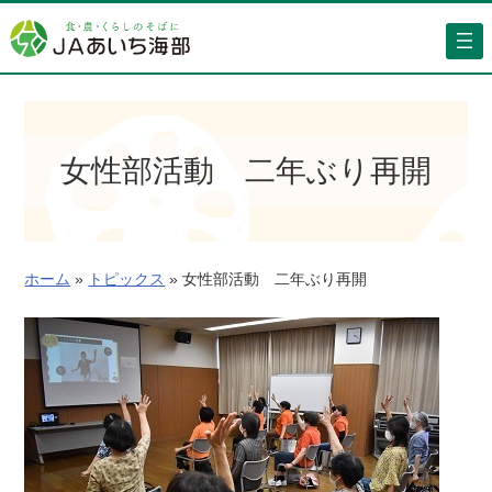
内
容
を
ス
キ
ッ
女性部活動 二年ぶり再開
プ
ホーム
»
トピックス
»
女性部活動 二年ぶり再開