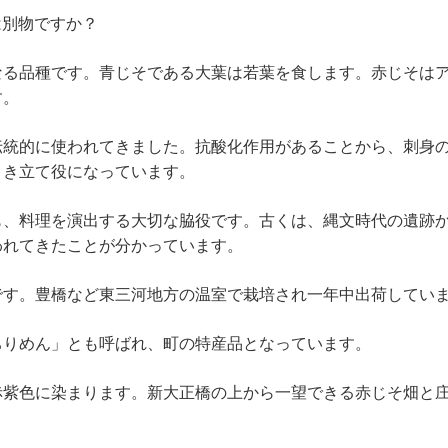
は別物ですか？
なる品種です。青じそである大葉は若葉を食します。赤じそは
す。
伝統的に使われてきました。抗酸化作用があることから、刺身
引き立て役になっています。
も、料理を演出する大切な脇役です。古くは、縄文時代の遺跡
われてきたことが分かっています。
です。豊橋など東三河地方の温室で栽培され一年中出荷してい
ちりめん」とも呼ばれ、町の特産品となっています。
赤紫色に染まります。新大正橋の上から一望できる赤じそ畑と