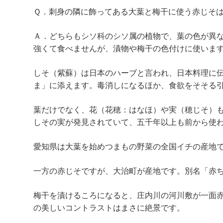
Ｑ．刺身の隣に飾ってある大葉と梅干に使う赤じそ
Ａ．どちらもシソ科のシソ属の植物で、葉の色が異
強くて食べませんが、漬物や梅干の色付けに使いま
しそ（紫蘇）は日本のハーブと言われ、日本料理に
ま」に添えます。毒消しになるほか、食欲をそそる
葉だけでなく、花（花穂：はなほ）や実（穂じそ）
しその実が発見されていて、五千年以上も前から使
愛知県は大葉を始めつまもの野菜の全国イチの産地
一方の赤じそですが、大治町が産地です。別名「赤
梅干を漬けるころになると、庄内川の河川敷が一面
の美しいコントラストはまさに絶景です。