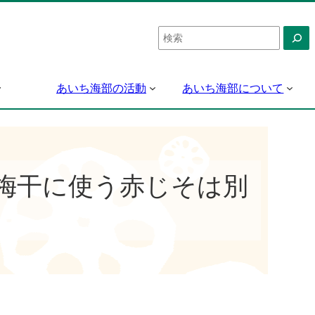
検
索
あいち海部の活動
あいち海部について
梅干に使う赤じそは別