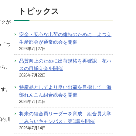
トピックス
アクが
安全・安心な出荷の維持のために よつえ
生産部会が通常総会を開催
の「つ
2026年7月27日
品質向上のために出荷規格を再確認 花ハ
から、
スの目揃え会を開催
2026年7月22日
特産品としてより良い出荷を目指して 海
ます。
部れんこん組合総会を開催
2026年7月21日
将来の組合員リーダーを育成 組合員大学
庄内川
「みらいキャンパス」第1講を開催
2026年7月14日