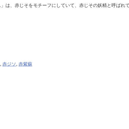
ん」は、赤じそをモチーフにしていて、赤じその妖精と呼ばれ
葉
, 
赤ジソ
, 
赤紫蘇