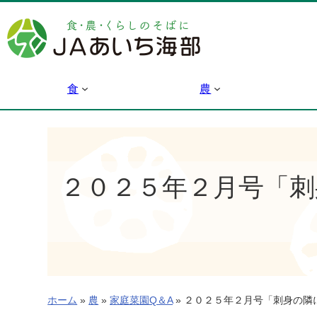
内
容
を
ス
キ
食
農
ッ
プ
２０２５年２月号「
ホーム
»
農
»
家庭菜園Q＆A
»
２０２５年２月号「刺身の隣