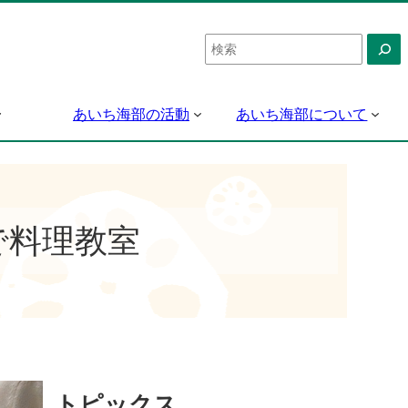
検
索
あいち海部の活動
あいち海部について
で料理教室
トピックス