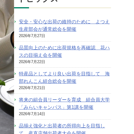
安全・安心な出荷の維持のために よつえ
生産部会が通常総会を開催
2026年7月27日
品質向上のために出荷規格を再確認 花ハ
スの目揃え会を開催
2026年7月22日
特産品としてより良い出荷を目指して 海
部れんこん組合総会を開催
2026年7月21日
将来の組合員リーダーを育成 組合員大学
「みらいキャンパス」第1講を開催
2026年7月14日
品揃え強化と出荷者の所得向上を目指し
て 産直店舗出荷者大会を開催