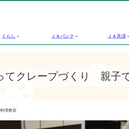
くらし
ＪＡバンク
ＪＡ共済
ってクレープづくり 親子
で料理教室