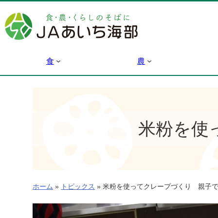
内
容
を
ス
キ
食
農
ッ
プ
米粉を使
ホーム
»
トピックス
»
米粉を使ってクレープづくり 親子