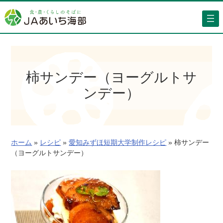
内
容
を
ス
キ
ッ
柿サンデー（ヨーグルトサ
プ
ンデー）
ホーム
»
レシピ
»
愛知みずほ短期大学制作レシピ
»
柿サンデー
（ヨーグルトサンデー）