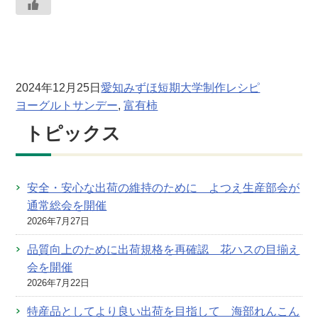
2024年12月25日
愛知みずほ短期大学制作レシピ
ヨーグルトサンデー
, 
富有柿
トピックス
安全・安心な出荷の維持のために よつえ生産部会が
通常総会を開催
2026年7月27日
品質向上のために出荷規格を再確認 花ハスの目揃え
会を開催
2026年7月22日
特産品としてより良い出荷を目指して 海部れんこん