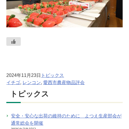
2024年11月23日
トピックス
イチゴ
, 
レンコン
, 
愛西市農産物品評会
トピックス
安全・安心な出荷の維持のために よつえ生産部会が
通常総会を開催