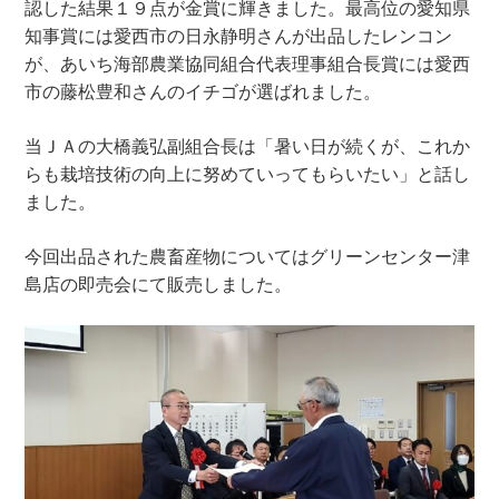
認した結果１９点が金賞に輝きました。最高位の愛知県
知事賞には愛西市の日永静明さんが出品したレンコン
が、あいち海部農業協同組合代表理事組合長賞には愛西
市の藤松豊和さんのイチゴが選ばれました。
当ＪＡの大橋義弘副組合長は「暑い日が続くが、これか
らも栽培技術の向上に努めていってもらいたい」と話し
ました。
今回出品された農畜産物についてはグリーンセンター津
島店の即売会にて販売しました。