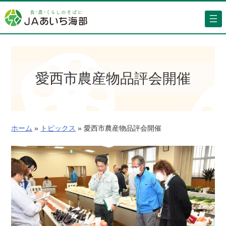
内
容
を
ス
キ
ッ
愛西市農産物品評会開催
プ
ホーム
»
トピックス
»
愛西市農産物品評会開催