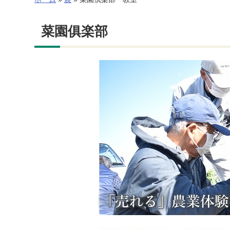
菜園俱楽部