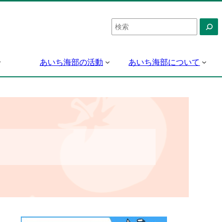
検
索
あいち海部の活動
あいち海部について