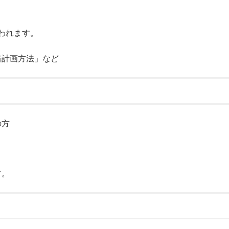
われます。
培計画方法」など
の方
す。