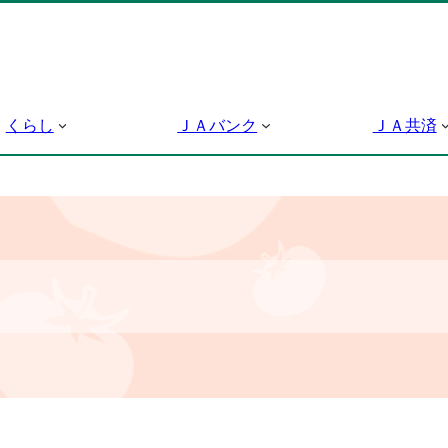
くらし
ＪＡバンク
ＪＡ共済