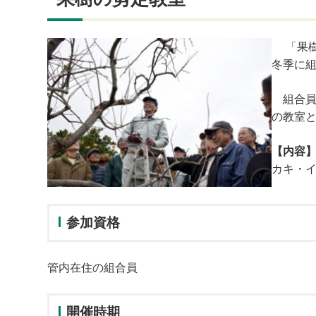
「果樹
冬季に
組合員
の教室
【内容
カキ・
参加資格
管内在住の組合員
開催時期