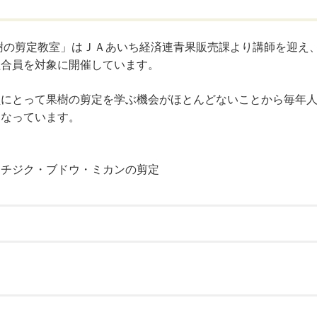
の剪定教室」はＪＡあいち経済連青果販売課より講師を迎え
組合員を対象に開催しています。
にとって果樹の剪定を学ぶ機会がほとんどないことから毎年
となっています。
】
イチジク・ブドウ・ミカンの剪定