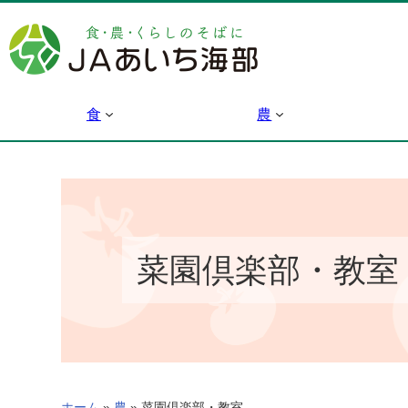
内
容
を
ス
キ
食
農
ッ
プ
菜園倶楽部・教室
ホーム
»
農
»
菜園倶楽部・教室