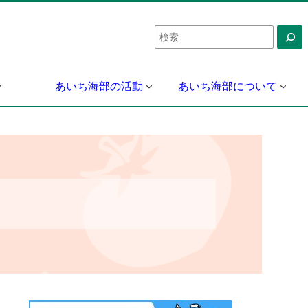
検
索
あいち海部の活動
あいち海部について