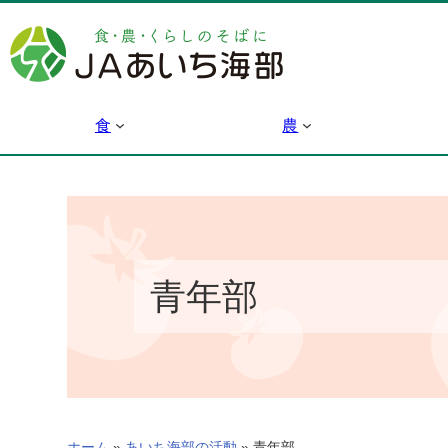
内
容
を
ス
キ
食
農
ッ
プ
青年部
ホーム
»
あいち海部の活動
»
青年部