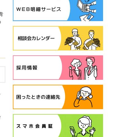
青
の
を
会