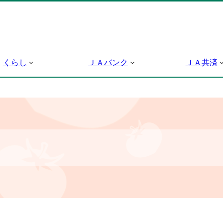
くらし
ＪＡバンク
ＪＡ共済