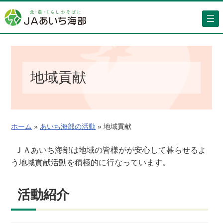
内
容
を
ス
キ
ッ
地域貢献
プ
ホーム
»
あいち海部の活動
»
地域貢献
ＪＡあいち海部は地域の皆様がが安心して暮らせるよ
う地域貢献活動を積極的に行なっています。
活動紹介