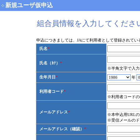
新規ユーザ仮申込
組合員情報を入力してくださ
申込につきましては、JAにて利用者として登録されてい
氏名
*
氏名（ｶﾅ）
*
※半角文字で入力
生年月日
*
年
利用者コード
*
※利用者コードの
メールアドレス
*
※本申込用URL
※受信メールのド
メールアドレス（確認）
*