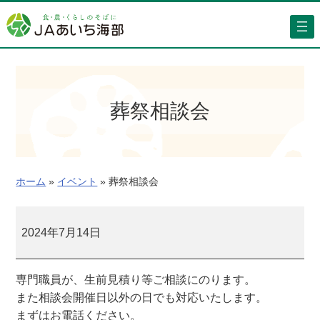
内
容
を
ス
キ
ッ
葬祭相談会
プ
ホーム
»
イベント
»
葬祭相談会
葬
祭
2024年7月14日
相
談
専門職員が、生前見積り等ご相談にのります。
会
また相談会開催日以外の日でも対応いたします。
まずはお電話ください。