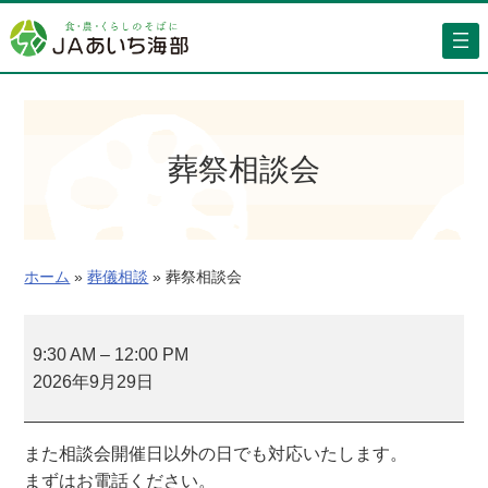
内
容
を
ス
キ
ッ
葬祭相談会
プ
ホーム
»
葬儀相談
»
葬祭相談会
葬
祭
9:30 AM
–
12:00 PM
相
2026年9月29日
談
会
また相談会開催日以外の日でも対応いたします。
まずはお電話ください。