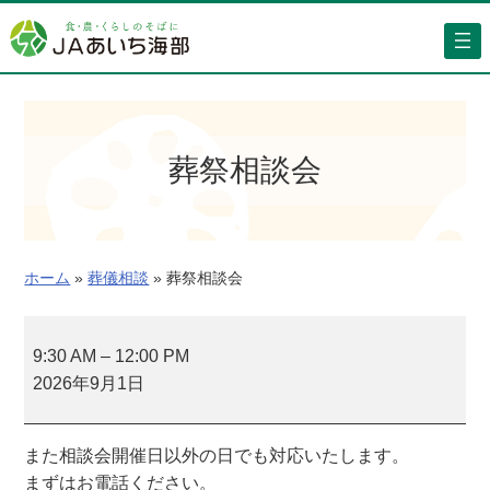
内
容
を
ス
キ
ッ
葬祭相談会
プ
ホーム
»
葬儀相談
»
葬祭相談会
葬
祭
9:30 AM
–
12:00 PM
相
2026年9月1日
談
会
また相談会開催日以外の日でも対応いたします。
まずはお電話ください。