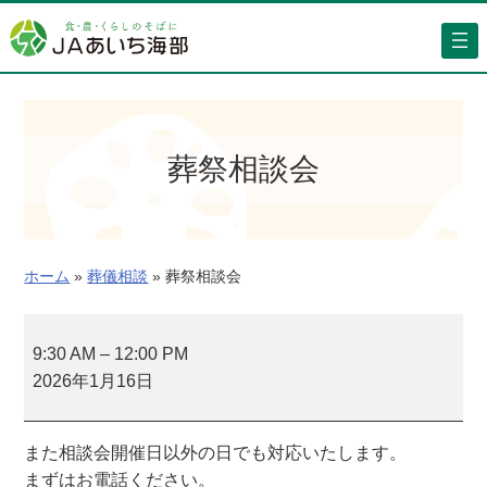
内
容
を
ス
キ
ッ
葬祭相談会
プ
ホーム
»
葬儀相談
»
葬祭相談会
葬
祭
9:30 AM
–
12:00 PM
相
2026年1月16日
談
会
また相談会開催日以外の日でも対応いたします。
まずはお電話ください。