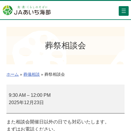
内
容
を
ス
キ
ッ
葬祭相談会
プ
ホーム
»
葬儀相談
»
葬祭相談会
葬
祭
9:30 AM
–
12:00 PM
相
2025年12月23日
談
会
また相談会開催日以外の日でも対応いたします。
まずはお電話ください。