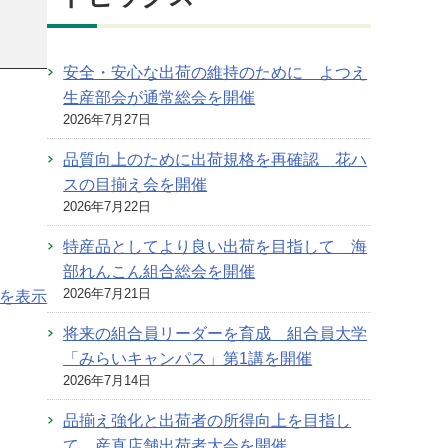
安全・安心な出荷の維持のために よつえ
生産部会が通常総会を開催
2026年7月27日
品質向上のために出荷規格を再確認 花ハ
スの目揃え会を開催
2026年7月22日
特産品としてより良い出荷を目指して 海
部れんこん組合総会を開催
2026年7月21日
を表示
将来の組合員リーダーを育成 組合員大学
「みらいキャンパス」第1講を開催
2026年7月14日
品揃え強化と出荷者の所得向上を目指し
て 産直店舗出荷者大会を開催