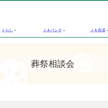
くらし
ＪＡバンク
ＪＡ共済
葬祭相談会