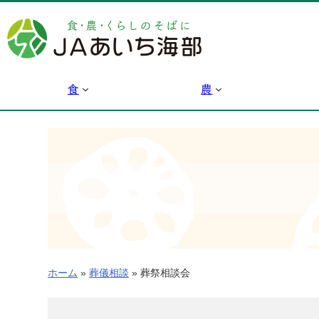
内
容
を
ス
キ
食
農
ッ
プ
ホーム
»
葬儀相談
»
葬祭相談会
葬