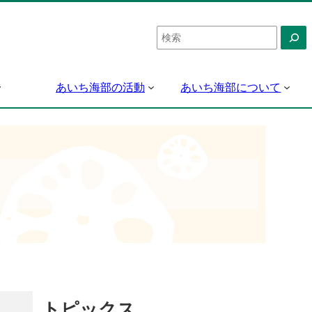
検
索
あいち海部の活動
あいち海部について
トピックス