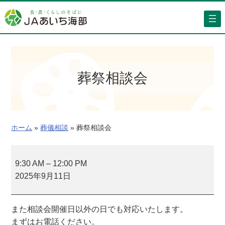
内
容
を
ス
キ
ッ
葬祭相談会
プ
ホーム
»
葬儀相談
»
葬祭相談会
葬
祭
9:30 AM
–
12:00 PM
相
2025年9月11日
談
会
また相談会開催日以外の日でも対応いたします。
まずはお電話ください。