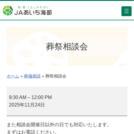
内
容
を
ス
キ
ッ
葬祭相談会
プ
ホーム
»
葬儀相談
»
葬祭相談会
葬
祭
9:30 AM
–
12:00 PM
相
2025年11月24日
談
会
また相談会開催日以外の日でも対応いたします。
まずはお電話ください。