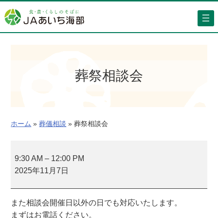
内
容
を
ス
キ
ッ
葬祭相談会
プ
ホーム
»
葬儀相談
»
葬祭相談会
葬
祭
9:30 AM
–
12:00 PM
相
2025年11月7日
談
会
また相談会開催日以外の日でも対応いたします。
まずはお電話ください。