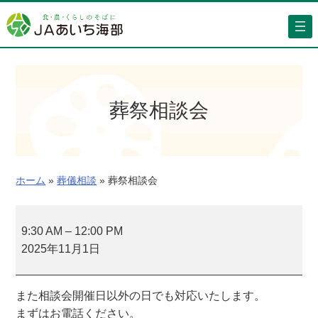
内
容
を
ス
キ
ッ
葬祭相談会
プ
ホーム
»
葬儀相談
»
葬祭相談会
葬
祭
9:30 AM
–
12:00 PM
相
2025年11月1日
談
会
また相談会開催日以外の日でも対応いたします。
まずはお電話ください。