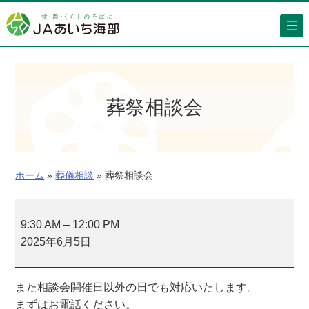
内
容
を
ス
キ
ッ
葬祭相談会
プ
ホーム
»
葬儀相談
»
葬祭相談会
葬
祭
9:30 AM
–
12:00 PM
相
2025年6月5日
談
会
また相談会開催日以外の日でも対応いたします。
まずはお電話ください。