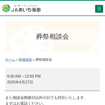
内
容
を
ス
キ
ッ
葬祭相談会
プ
ホーム
»
葬儀相談
»
葬祭相談会
葬
祭
9:30 AM
–
12:00 PM
相
2025年4月27日
談
会
また相談会開催日以外の日でも対応いたします。
まずはお電話ください。