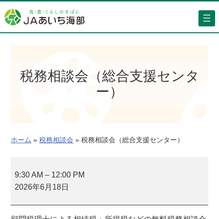
内
容
を
ス
キ
ッ
税務相談会（総合支援センタ
プ
ー）
ホーム
»
税務相談会
»
税務相談会（総合支援センター）
税
務
9:30 AM
–
12:00 PM
相
2026年6月18日
談
会