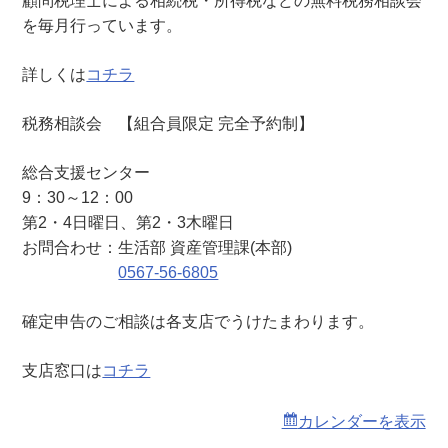
顧問税理士による相続税・所得税などの無料税務相談会
（
を毎月行っています。
総
合
詳しくは
コチラ
支
援
税務相談会 【組合員限定 完全予約制】
セ
ン
総合支援センター
タ
9：30～12：00
ー
第2・4日曜日、第2・3木曜日
）
お問合わせ：生活部 資産管理課(本部)
0567-56-6805
確定申告のご相談は各支店でうけたまわります。
支店窓口は
コチラ
カレンダーを表示