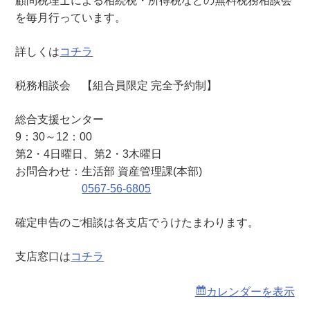
顧問税理士による相続税・所得税などの無料税務相談会
（
を毎月行っています。
総
合
詳しくは
コチラ
支
援
税務相談会 【組合員限定 完全予約制】
セ
ン
総合支援センター
タ
9：30～12：00
ー
第2・4日曜日、第2・3木曜日
）
お問合わせ：生活部 資産管理課(本部)
0567-56-6805
確定申告のご相談は各支店でうけたまわります。
支店窓口は
コチラ
カレンダーを表示