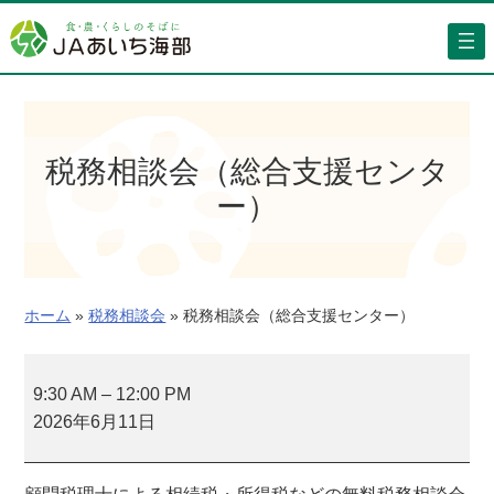
内
容
を
ス
キ
ッ
税務相談会（総合支援センタ
プ
ー）
ホーム
»
税務相談会
»
税務相談会（総合支援センター）
税
務
9:30 AM
–
12:00 PM
相
2026年6月11日
談
会