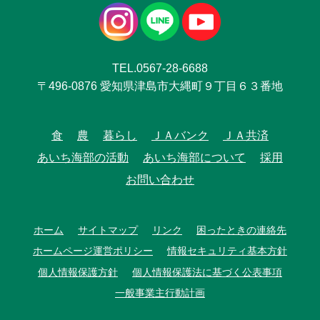
TEL.0567-28-6688
〒496-0876 愛知県津島市大縄町９丁目６３番地
食
農
暮らし
ＪＡバンク
ＪＡ共済
あいち海部の活動
あいち海部について
採用
お問い合わせ
ホーム
サイトマップ
リンク
困ったときの連絡先
ホームページ運営ポリシー
情報セキュリティ基本方針
個人情報保護方針
個人情報保護法に基づく公表事項
一般事業主行動計画