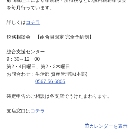
顧問税理士による相続税・所得税などの無料税務相談会
（
を毎月行っています。
総
合
詳しくは
コチラ
支
援
税務相談会 【組合員限定 完全予約制】
セ
ン
総合支援センター
タ
9：30～12：00
ー
第2・4日曜日、第2・3木曜日
）
お問合わせ：生活部 資産管理課(本部)
0567-56-6805
確定申告のご相談は各支店でうけたまわります。
支店窓口は
コチラ
カレンダーを表示