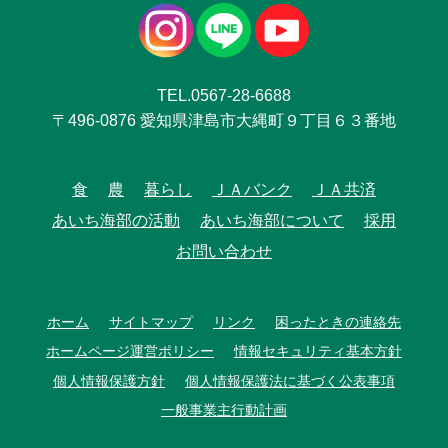
TEL.0567-28-6688
〒496-0876 愛知県津島市大縄町９丁目６３番地
食
農
暮らし
ＪＡバンク
ＪＡ共済
あいち海部の活動
あいち海部について
採用
お問い合わせ
ホーム
サイトマップ
リンク
困ったときの連絡先
ホームページ運営ポリシー
情報セキュリティ基本方針
個人情報保護方針
個人情報保護法に基づく公表事項
一般事業主行動計画