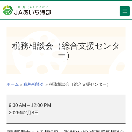
内
容
を
ス
キ
ッ
税務相談会（総合支援センタ
プ
ー）
ホーム
»
税務相談会
»
税務相談会（総合支援センター）
税
務
9:30 AM
–
12:00 PM
相
2026年2月8日
談
会