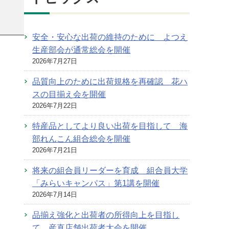
安全・安心な出荷の維持のために よつえ
生産部会が通常総会を開催
2026年7月27日
品質向上のために出荷規格を再確認 花ハ
スの目揃え会を開催
2026年7月22日
特産品としてより良い出荷を目指して 海
部れんこん組合総会を開催
2026年7月21日
将来の組合員リーダーを育成 組合員大学
「みらいキャンパス」第1講を開催
2026年7月14日
品揃え強化と出荷者の所得向上を目指し
て 産直店舗出荷者大会を開催