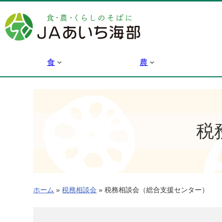
内
容
を
ス
キ
食
農
ッ
プ
税
ホーム
»
税務相談会
»
税務相談会（総合支援センター）
税