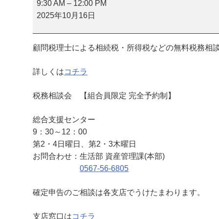
務
9:30 AM
–
12:00 PM
相
2025年10月16日
談
会
顧問税理士による相続税・所得税などの無料税務相
（
総
詳しくは
コチラ
合
支
税務相談会 【組合員限定 完全予約制】
援
セ
総合支援センター
ン
9：30～12：00
タ
第2・4日曜日、第2・3木曜日
ー
お問合わせ：生活部 資産管理課(本部)
）
0567-56-6805
確定申告のご相談は各支店でうけたまわります。
支店窓口は
コチラ