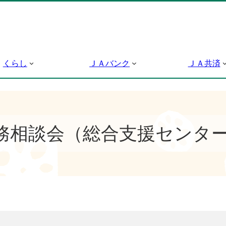
くらし
ＪＡバンク
ＪＡ共済
務相談会（総合支援センタ