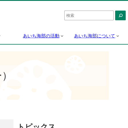
検
索
あいち海部の活動
あいち海部について
ー）
トピックス