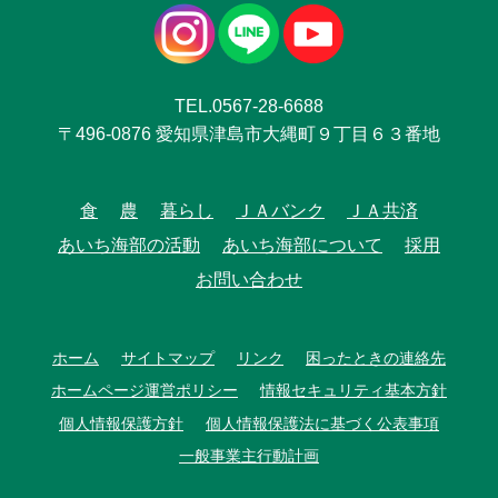
TEL.0567-28-6688
〒496-0876 愛知県津島市大縄町９丁目６３番地
食
農
暮らし
ＪＡバンク
ＪＡ共済
あいち海部の活動
あいち海部について
採用
お問い合わせ
ホーム
サイトマップ
リンク
困ったときの連絡先
ホームページ運営ポリシー
情報セキュリティ基本方針
個人情報保護方針
個人情報保護法に基づく公表事項
一般事業主行動計画