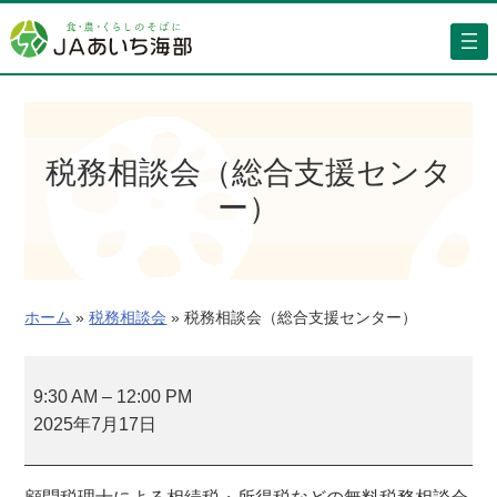
内
容
を
ス
キ
ッ
税務相談会（総合支援センタ
プ
ー）
ホーム
»
税務相談会
»
税務相談会（総合支援センター）
税
務
9:30 AM
–
12:00 PM
相
2025年7月17日
談
会