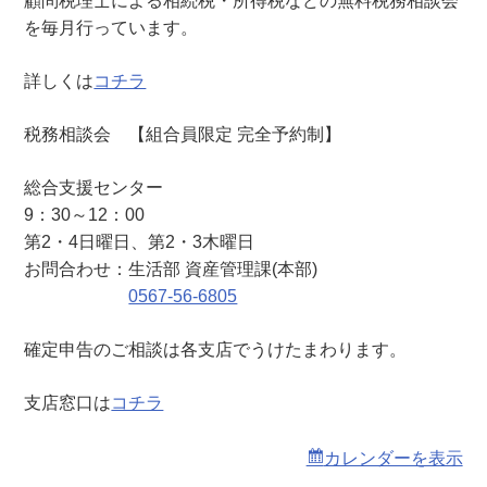
顧問税理士による相続税・所得税などの無料税務相談会
（
を毎月行っています。
総
合
詳しくは
コチラ
支
援
税務相談会 【組合員限定 完全予約制】
セ
ン
総合支援センター
タ
9：30～12：00
ー
第2・4日曜日、第2・3木曜日
）
お問合わせ：生活部 資産管理課(本部)
0567-56-6805
確定申告のご相談は各支店でうけたまわります。
支店窓口は
コチラ
カレンダーを表示