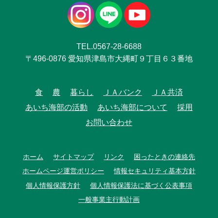
TEL.0567-28-6688
〒496-0876 愛知県津島市大縄町９丁目６３番地
食
農
暮らし
ＪＡバンク
ＪＡ共済
あいち海部の活動
あいち海部について
採用
お問い合わせ
ホーム
サイトマップ
リンク
困ったときの連絡先
ホームページ運営ポリシー
情報セキュリティ基本方針
個人情報保護方針
個人情報保護法に基づく公表事項
一般事業主行動計画