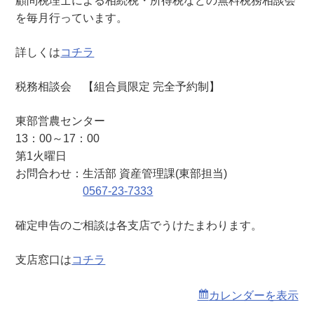
顧問税理士による相続税・所得税などの無料税務相談会
（
を毎月行っています。
東
部
詳しくは
コチラ
営
農
税務相談会 【組合員限定 完全予約制】
セ
ン
東部営農センター
タ
13：00～17：00
ー
第1火曜日
）
お問合わせ：生活部 資産管理課(東部担当)
0567-23-7333
確定申告のご相談は各支店でうけたまわります。
支店窓口は
コチラ
カレンダーを表示