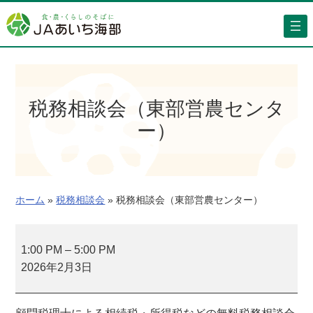
内
容
を
ス
キ
ッ
税務相談会（東部営農センタ
プ
ー）
ホーム
»
税務相談会
»
税務相談会（東部営農センター）
税
務
1:00 PM
–
5:00 PM
相
2026年2月3日
談
会