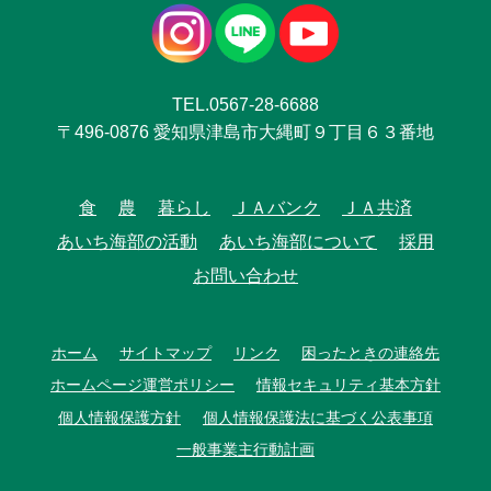
TEL.0567-28-6688
〒496-0876 愛知県津島市大縄町９丁目６３番地
食
農
暮らし
ＪＡバンク
ＪＡ共済
あいち海部の活動
あいち海部について
採用
お問い合わせ
ホーム
サイトマップ
リンク
困ったときの連絡先
ホームページ運営ポリシー
情報セキュリティ基本方針
個人情報保護方針
個人情報保護法に基づく公表事項
一般事業主行動計画