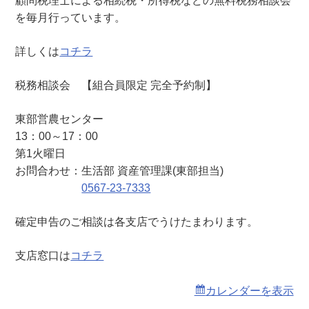
顧問税理士による相続税・所得税などの無料税務相談会
（
を毎月行っています。
東
部
詳しくは
コチラ
営
農
税務相談会 【組合員限定 完全予約制】
セ
ン
東部営農センター
タ
13：00～17：00
ー
第1火曜日
）
お問合わせ：生活部 資産管理課(東部担当)
0567-23-7333
確定申告のご相談は各支店でうけたまわります。
支店窓口は
コチラ
カレンダーを表示