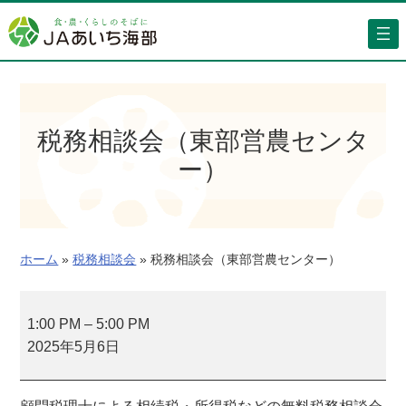
内
容
を
ス
キ
ッ
税務相談会（東部営農センタ
プ
ー）
ホーム
»
税務相談会
»
税務相談会（東部営農センター）
税
務
1:00 PM
–
5:00 PM
相
2025年5月6日
談
会