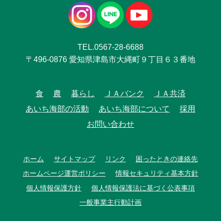
TEL.0567-28-6688
〒496-0876 愛知県津島市大縄町９丁目６３番地
食
農
暮らし
ＪＡバンク
ＪＡ共済
あいち海部の活動
あいち海部について
採用
お問い合わせ
ホーム
サイトマップ
リンク
困ったときの連絡先
ホームページ運営ポリシー
情報セキュリティ基本方針
個人情報保護方針
個人情報保護法に基づく公表事項
一般事業主行動計画