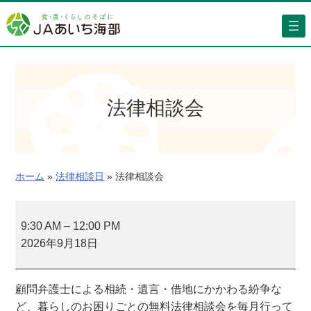
内
容
を
ス
キ
ッ
法律相談会
プ
ホーム
»
法律相談日
»
法律相談会
法
律
9:30 AM
–
12:00 PM
相
2026年9月18日
談
会
顧問弁護士による相続・遺言・借地にかかわる紛争な
ど、暮らしのお困りごとの無料法律相談会を毎月行って